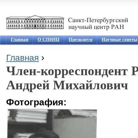
Jum
Главная
О СПбНЦ
Президиум
Научные советы
›
Главная
Вы здесь
Член-корреспондент
Андрей Михайлович
Фотография: