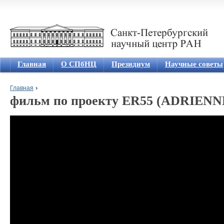
Jum
Главная
О СПбНЦ
Президиум
Научные советы
›
Главная
фильм по проекту ER55 (ADRIENNE
Вы здесь