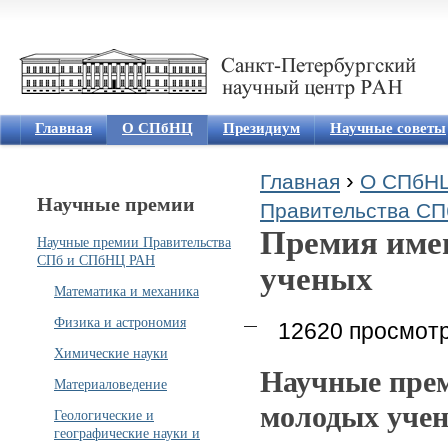
Jum
Главная
О СПбНЦ
Президиум
Научные советы
›
Главная
О СПбН
Научные премии
Вы здесь
Правительства С
Премия име
Научные премии Правительства
СПб и СПбНЦ РАН
ученых
Математика и механика
Физика и астрономия
12620 просмот
Химические науки
Научные прем
Материаловедение
молодых уче
Геологические и
географические науки и