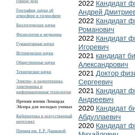
горное дело
2022
Кандидат ф
Андрей Дмитрие
География, науки об
атмосфере и гидросфере
2022
Кандидат ф
Биологические науки
Романович
Физиология и медицина
2022
Кандидат ф
Гуманитарные науки
Игоревич
Исторические науки
2021
кандидат б
Общественные науки
Александрович
2021
Доктор физ
Технические науки
Сергеевич
Электро- и радиотехника,
электроника и
2021
Кандидат ф
информационные технологии
Андреевич
Премия имени Леонарда
2020
Кандидат б
Эйлера для молодых ученых
Абдуллаевич
Кибернетика и искусственный
интеллект
2020
Кандидат ф
Премия им. Е.Р. Дашковой
Михайлович