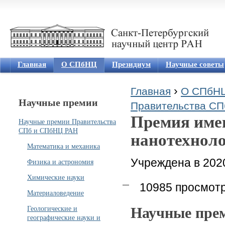
Jum
Главная
О СПбНЦ
Президиум
Научные советы
›
Главная
О СПбН
Научные премии
Вы здесь
Правительства С
Премия име
Научные премии Правительства
СПб и СПбНЦ РАН
нанотехнол
Математика и механика
Учреждена в 202
Физика и астрономия
Химические науки
10985 просмот
Материаловедение
Геологические и
Научные прем
географические науки и