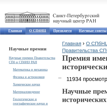
Jum
Главная
О СПбНЦ
Президиум
Научные советы
›
Главная
О СПбН
Научные премии
Вы здесь
Правительства С
Премия имен
Научные премии Правительства
СПб и СПбНЦ РАН
исторически
Математика и механика
Физика и астрономия
11934 просмот
Химические науки
Научные прем
Материаловедение
исторических
Геологические и
географические науки и