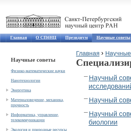
Jum
Главная
О СПбНЦ
Президиум
Научные советы
›
Главная
Научные
Научные советы
Специализи
Вы здесь
Физико-математические науки
Научный сов
Нанотехнологии
исследовани
Энергетика
Научный сове
Материаловедение, механика,
прочность
Научный сов
Информатика, управление,
телекоммуникации
биологии
Экология и природные ресурсы