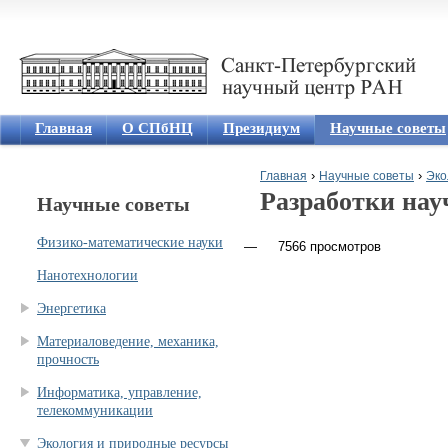
Jum
Главная
О СПбНЦ
Президиум
Научные советы
›
›
Главная
Научные советы
Эко
Разработки нау
Научные советы
Вы здесь
Физико-математические науки
7566 просмотров
Нанотехнологии
Энергетика
Материаловедение, механика,
прочность
Информатика, управление,
телекоммуникации
Экология и природные ресурсы