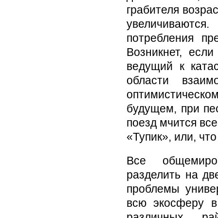
грабителя возрас
увеличиваются
потребления пр
Возникнет, если
ведущий к ката
области взаим
оптимистическом
будущем, при пе
поезд мчится все
«Тупик», или, чт
Все общемиро
разделить на дв
проблемы униве
всю экосферу в
различных ра