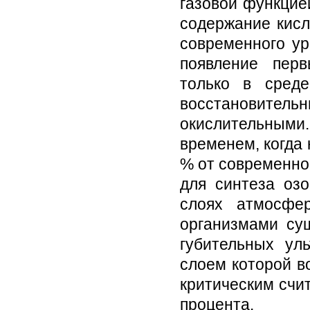
газовой функцие
содержание кисл
современного ур
появление пер
только в сред
восстановитель
окислительными
временем, когда
% от современной
для синтеза озо
слоях атмосфе
организмами су
губительных ул
слоем которой в
критическим счи
процента.