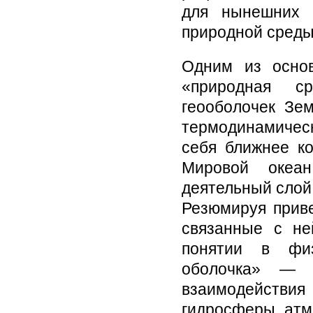
для нынешних 
природной среды
Одним из основ
«природная с
геооболочек Зем
термодинамическ
себя ближнее ко
Мировой океан
деятельный слой
Резюмируя приве
связанные с не
понятии в физ
оболочка» — 
взаимодейств
гидросферы, ат