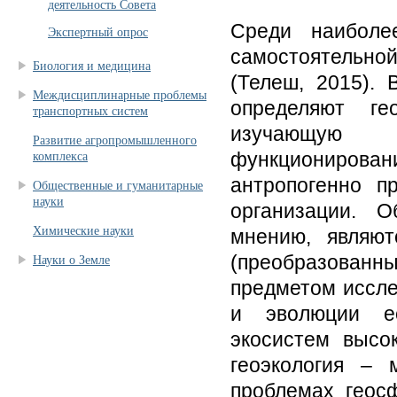
деятельность Совета
Среди наиболе
Экспертный опрос
самостоятельной
Биология и медицина
(Телеш, 2015). 
Междисциплинарные проблемы
определяют ге
транспортных систем
изучающую с
Развитие агропромышленного
функционирован
комплекса
антропогенно п
Общественные и гуманитарные
науки
организации. О
Химические науки
мнению, являю
(преобразованны
Науки о Земле
предметом иссле
и эволюции ес
экосистем высок
геоэкология – 
проблемах геос