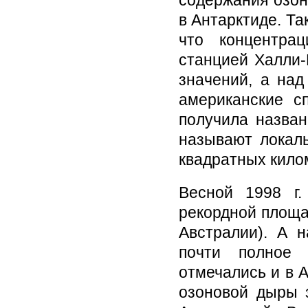
в Антарктиде. Та
что концентра
станцией Халли
значений, а над
американские с
получила назва
называют локаль
квадратных килом
Весной 1998 г.
рекордной площад
Австралии). А 
почти полное 
отмечались и в А
озоновой дыры 