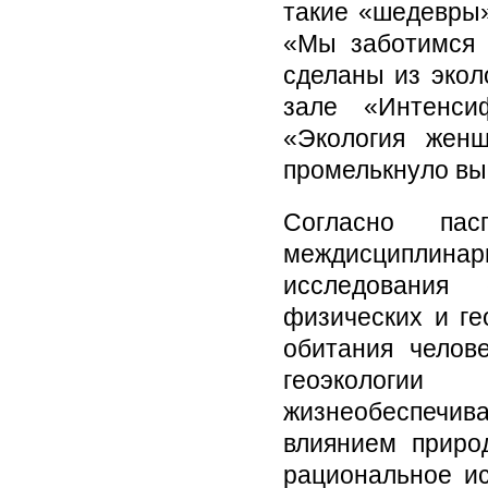
такие «шедевры»
«Мы заботимся 
сделаны из экол
зале «Интенси
«Экология женщ
промелькнуло вы
Согласно пас
междисциплина
исследования 
физических и ге
обитания челов
геоэкологи
жизнеобеспечи
влиянием приро
рациональное ис