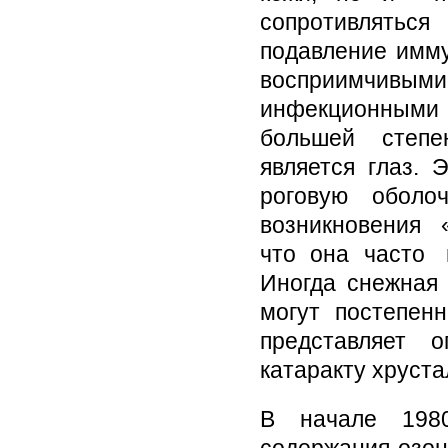
сопротивлять
подавление им
восприимчив
инфекционными 
большей степе
является глаз
роговую обо
возникновения 
что она часто 
Иногда снежна
могут постепен
представляет о
катаракту хруста
В начале 1980
содержания озон