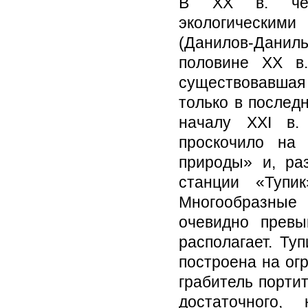
В XX в. чело
экологическим
(Данилов-Данил
половине ХХ в.
существовавшая 
только в послед
началу XXI в.
проскочило на
природы» и, ра
станции «Тупи
Многообразные
очевидно прев
располагает. Ту
построена на ог
грабитель порти
достаточного,