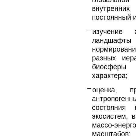
внутренних
постоянный и
изучение 
ландшафты 
нормировани
разных иера
биосферы 
характера;
оценка, п
антропогенн
состояния 
экосистем, 
массо-энерг
масштабов;