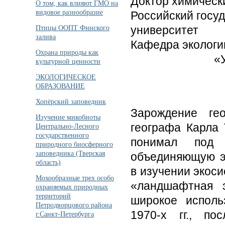
Доктор химическ
О том, как влияют ГМО на
видовое разнообразие
Российский госу
университет
Птицы ООПТ Финского
залива
Кафедра экологи
Охрана природы как
«
культурной ценности
ЭКОЛОГИЧЕСКОЕ
ОБРАЗОВАНИЕ
Хопёрский заповедник
Зарождение ге
Изучение микобиоты
географа Карла 
Центрально-Лесного
государственного
понимал под 
природного биосферного
заповедника (Тверская
объединяющую эк
область)
в изучении экоси
Мохообразные трех особо
«ландшафтная 
охраняемых природных
территорий
широкое исполь
Петродворцового района
1970-х гг., п
г.Санкт-Петербурга