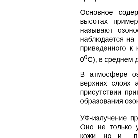
Основное соде
высотах приме
называют озоно
наблюдается на 
приведенного к 
0
0
С), в среднем 
В атмосфере оз
верхних слоях 
присутствии при
образования озо
УФ-излучение пр
Оно не только 
кожи, но и по