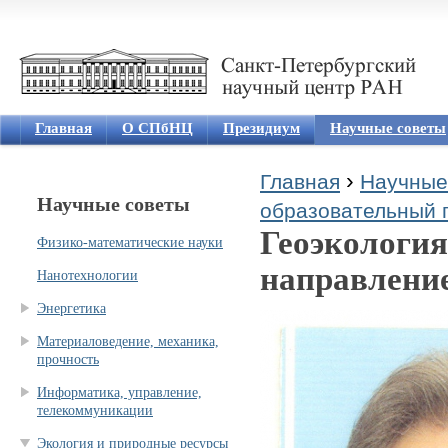
Jum
Главная
О СПбНЦ
Президиум
Научные советы
›
Главная
Научные
Научные советы
Вы здесь
образовательный п
Геоэкология
Физико-математические науки
направление
Нанотехнологии
Энергетика
Материаловедение, механика,
прочность
Информатика, управление,
телекоммуникации
Экология и природные ресурсы