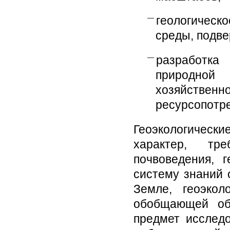
геологичес
среды, подве
разработка
природной
хозяйстве
ресурсопотр
Геоэкологически
характер, тре
почвоведения, 
систему знаний 
Земле, геоэко
обобщающей об
предмет исследо