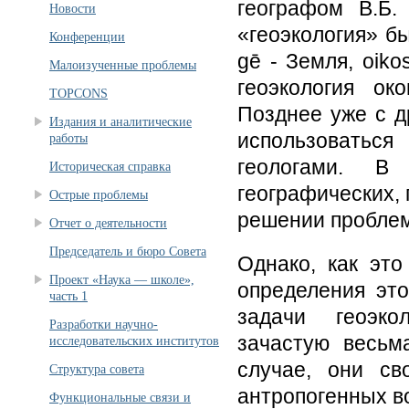
географом В.Б.
Новости
«геоэкология» бы
Конференции
gē - Земля, oiko
Малоизученные проблемы
геоэкология ок
TOPCONS
Позднее уже с д
Издания и аналитические
использоваться
работы
геологами. В
Историческая справка
географических, 
Острые проблемы
решении проблем
Отчет о деятельности
Председатель и бюро Совета
Однако, как это
Проект «Наука — школе»,
определения это
часть 1
задачи геоэко
Разработки научно-
зачастую весьм
исследовательских институтов
случае, они св
Структура совета
антропогенных в
Функциональные связи и