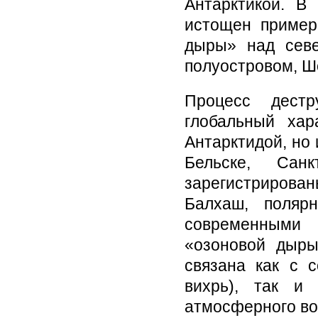
Антарктикой. В
истощен пример
дыры» над сев
полуостровом, Ш
Процесс дестр
глобальный ха
Антарктидой, но 
Бельске, Сан
зарегистрирован
Балхаш, поляр
современными 
«озоновой дыры
связана как с 
вихрь), так и
атмосферного во