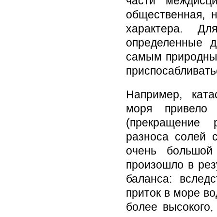
части междисц
общественная, н
характера. Д
определенные д
самым природные
приспосабливать
Например, ката
моря привело 
(прекращение 
разноса солей 
очень большой
произошло в рез
баланса: вслед
приток в море в
более высокого,