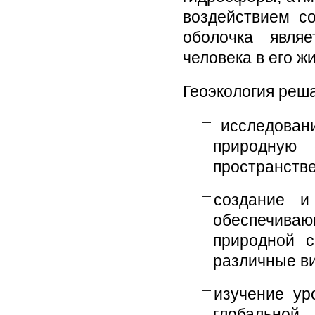
воздействием со
оболочка явля
человека в его ж
Геоэкология реш
исследовани
природную 
пространств
создание и
обеспечива
природной с
различные в
изучение ур
глобальной