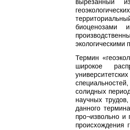
вырезанный и
геоэкологичес
территориаль
биоценозами 
производстве
экологическими п
Термин «геоэкол
широкое рас
университетс
специальностей,
солидных период
научных трудов,
данного термина
про¬извольно и 
происхождения г