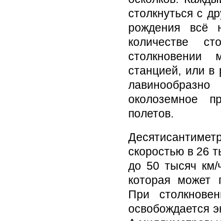
столкнуться с д
рождения всё 
количестве ст
столкновении 
станцией, или в
лавинообразно
околоземное п
полетов.
Десятисантиме
скоростью в 26 т
до 50 тысяч км/
которая может 
При столкнове
освобождается э