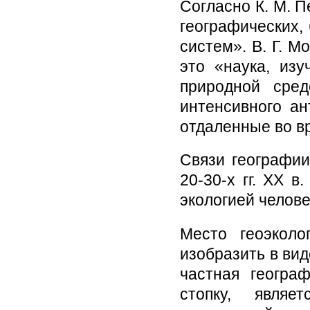
Согласно К. М. П
географических,
систем». В. Г. М
это «наука, из
природной сре
интенсивного ан
отдаленные во в
Связи географии
20-30-х гг. XX 
экологией челове
Место геоэколо
изобразить в вид
частная геогра
стопку, являе