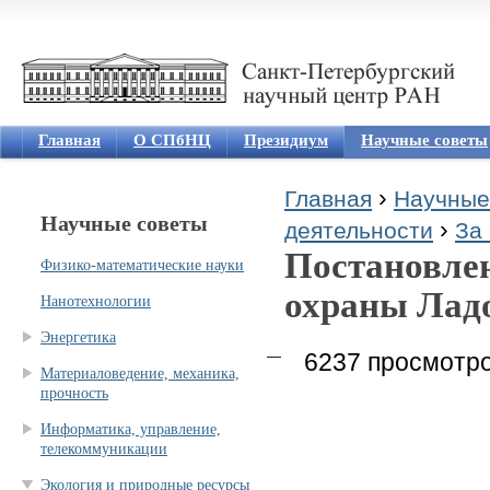
Jum
Главная
О СПбНЦ
Президиум
Научные советы
›
Главная
Научные
Научные советы
›
Вы здесь
деятельности
За 
Постановлен
Физико-математические науки
охраны Ладо
Нанотехнологии
Энергетика
6237 просмотр
Материаловедение, механика,
прочность
Информатика, управление,
телекоммуникации
Экология и природные ресурсы