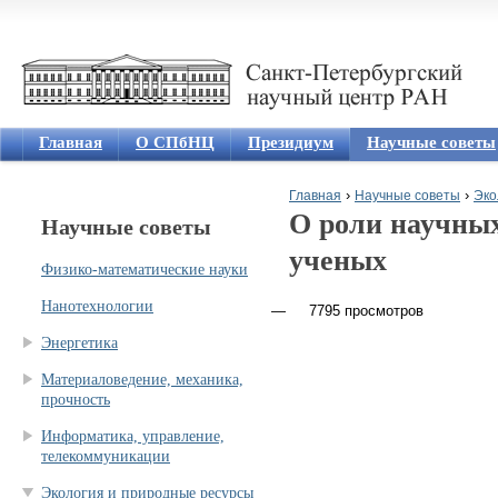
Jum
Главная
О СПбНЦ
Президиум
Научные советы
›
›
Главная
Научные советы
Эко
О роли научны
Научные советы
Вы здесь
ученых
Физико-математические науки
Нанотехнологии
7795 просмотров
Энергетика
Материаловедение, механика,
прочность
Информатика, управление,
телекоммуникации
Экология и природные ресурсы