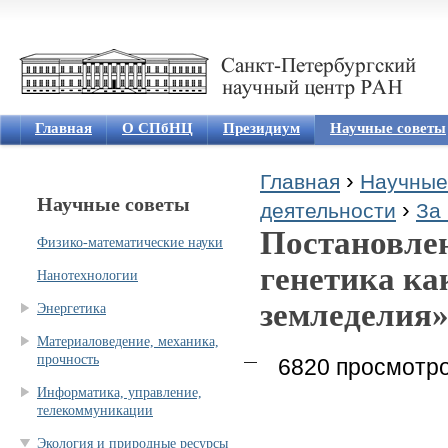
Jum
Главная
О СПбНЦ
Президиум
Научные советы
›
Главная
Научные
Научные советы
›
Вы здесь
деятельности
За 
Постановле
Физико-математические науки
генетика ка
Нанотехнологии
земледелия
Энергетика
Материаловедение, механика,
прочность
6820 просмотр
Информатика, управление,
телекоммуникации
Экология и природные ресурсы